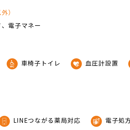
以外）
ド
電子マネー
車椅子トイレ
血圧計設置
LINEつながる薬局対応
電子処