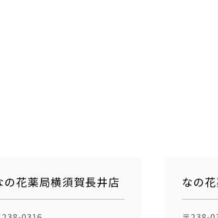
なの花薬局横須賀長井店
なの花
238-0316
〒238-0