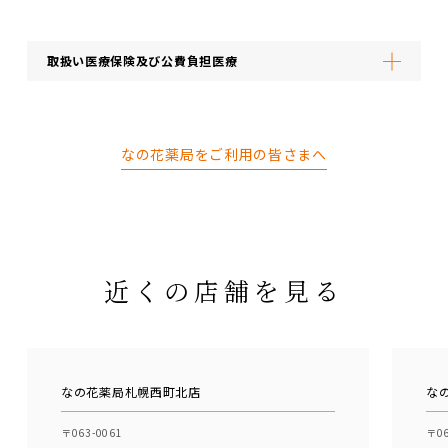
取扱い医療保険及び公費負担医療
なの花薬局をご利用の皆さまへ
近くの店舗を見る
なの花薬局札幌西町北店
な
〒063-0061
〒06