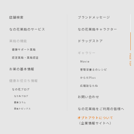
店舗検索
ブランドメッセージ
なの花薬局のサービス
なの花薬局キャラクター
薬局の機能
ドラッグストア
健康サポート薬局
ギャラリー
PAGE
認定薬局・薬局認証
Movie
TOP
お薬の基本情報
管理栄養士のレシピ
からだPlus
健康お役立ち情報
広報誌なたね
なの花ブログ
お問い合わせ
なたねブログ
健康コラム
なの花薬局をご利用の皆様へ
薬局トピックス
オプトアウトについて
（企業情報サイトへ）