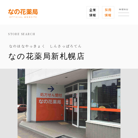
企業
採用
MENU
情報
情報
STORE SEARCH
なのはなやっきょく しんさっぽろてん
なの花薬局新札幌店