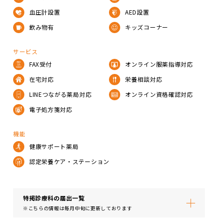
血圧計設置
AED設置
飲み物有
キッズコーナー
サービス
FAX受付
オンライン服薬指導対応
在宅対応
栄養相談対応
LINEつながる薬局対応
オンライン資格確認対応
電子処方箋対応
機能
健康サポート薬局
認定栄養ケア・ステーション
特掲診療科の届出⼀覧
※こちらの情報は毎月中旬に更新しております