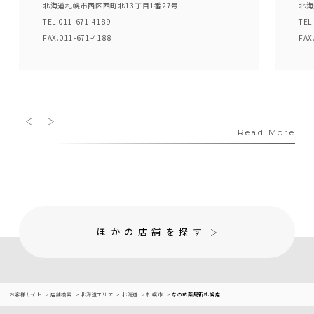
北海道札幌市西区西町北13丁目1番27号
北海
TEL.011-671-4189
TEL
FAX.011-671-4188
FAX
Read More
ほかの店舗を探す
お客様サイト
店舗検索
北海道エリア
北海道
札幌市
なの花薬局新札幌店