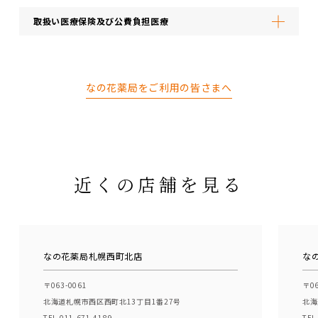
取扱い医療保険及び公費負担医療
なの花薬局をご利用の皆さまへ
近くの店舗を見る
なの花薬局札幌西町北店
な
〒063-0061
〒06
北海道札幌市西区西町北13丁目1番27号
北海
TEL.011-671-4189
TEL