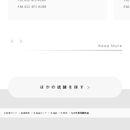
FAX.011-671-4188
FAX
Read More
ほかの店舗を探す
お客様サイト
店舗検索
北海道エリア
北海道
札幌市
なの花薬局開成店