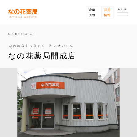
企業
採用
MENU
情報
情報
STORE SEARCH
なのはなやっきょく かいせいてん
なの花薬局開成店