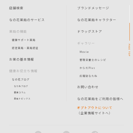
店舗検索
ブランドメッセージ
なの花薬局のサービス
なの花薬局キャラクター
薬局の機能
ドラッグストア
健康サポート薬局
ギャラリー
PAGE
認定薬局・薬局認証
Movie
TOP
お薬の基本情報
管理栄養士のレシピ
からだPlus
健康お役立ち情報
広報誌なたね
なの花ブログ
お問い合わせ
なたねブログ
健康コラム
なの花薬局をご利用の皆様へ
薬局トピックス
オプトアウトについて
（企業情報サイトへ）