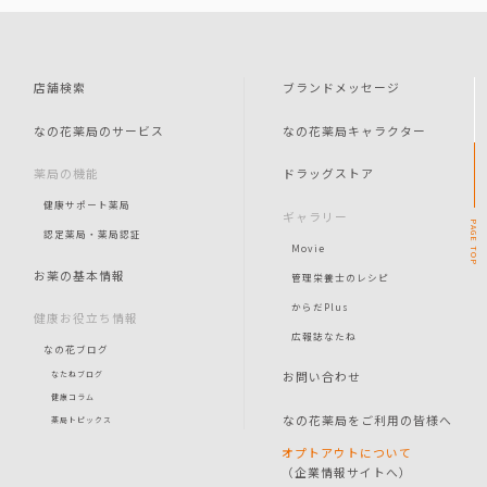
店舗検索
ブランドメッセージ
なの花薬局のサービス
なの花薬局キャラクター
薬局の機能
ドラッグストア
健康サポート薬局
ギャラリー
PAGE
認定薬局・薬局認証
Movie
TOP
お薬の基本情報
管理栄養士のレシピ
からだPlus
健康お役立ち情報
広報誌なたね
なの花ブログ
お問い合わせ
なたねブログ
健康コラム
なの花薬局をご利用の皆様へ
薬局トピックス
オプトアウトについて
（企業情報サイトへ）