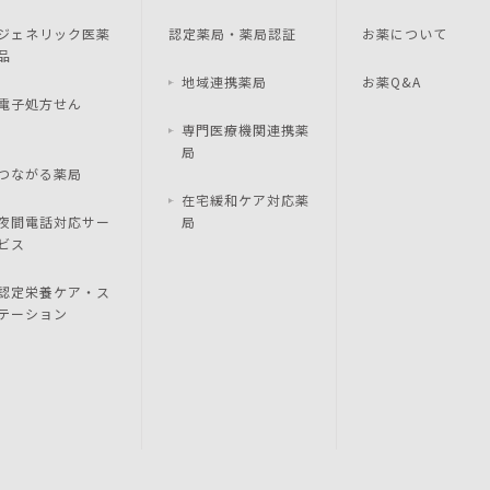
ジェネリック医薬
認定薬局・薬局認証
お薬について
品
地域連携薬局
お薬Q&A
電子処方せん
専門医療機関連携薬
局
つながる薬局
在宅緩和ケア対応薬
夜間電話対応サー
局
ビス
認定栄養ケア・ス
テーション