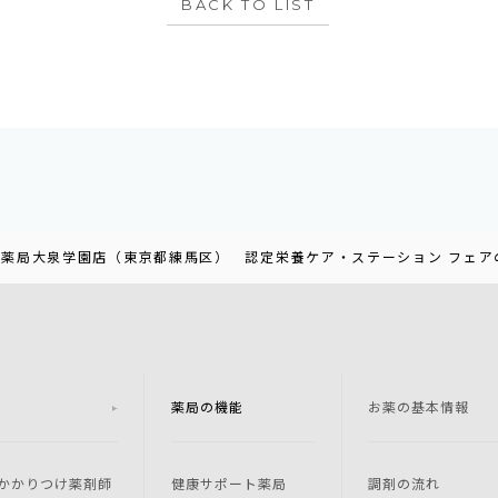
BACK TO LIST
の花薬局大泉学園店（東京都練馬区） 認定栄養ケア・ステーション フェア
薬局の機能
お薬の基本情報
かかりつけ薬剤師
健康サポート薬局
調剤の流れ