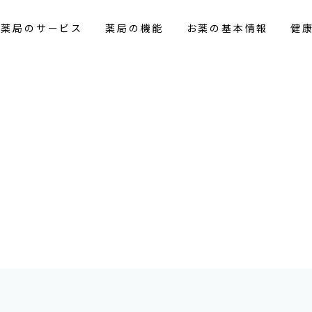
花薬局のサービス
薬局の機能
お薬の基本情報
健
報