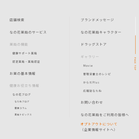
店舗検索
ブランドメッセージ
なの花薬局のサービス
なの花薬局キャラクター
薬局の機能
ドラッグストア
健康サポート薬局
ギャラリー
PAGE
認定薬局・薬局認証
Movie
TOP
お薬の基本情報
管理栄養士のレシピ
からだPlus
健康お役立ち情報
広報誌なたね
なの花ブログ
お問い合わせ
なたねブログ
健康コラム
なの花薬局をご利用の皆様へ
薬局トピックス
オプトアウトについて
（企業情報サイトへ）