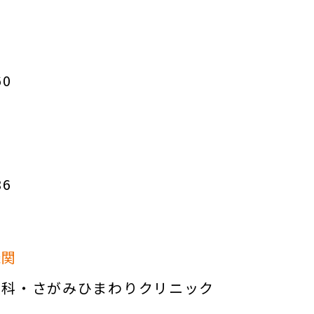
60
86
機関
眼科・さがみひまわりクリニック