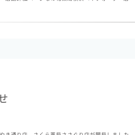
せ
薬局けやき通り店、さくら薬局ささぐり店が開局しまし