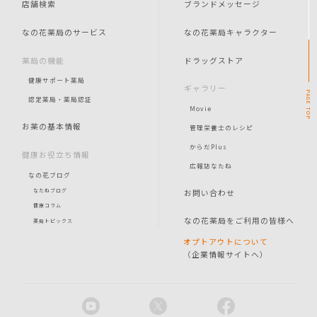
店舗検索
ブランドメッセージ
なの花薬局のサービス
なの花薬局キャラクター
薬局の機能
ドラッグストア
健康サポート薬局
ギャラリー
PAGE
認定薬局・薬局認証
Movie
TOP
お薬の基本情報
管理栄養士のレシピ
からだPlus
健康お役立ち情報
広報誌なたね
なの花ブログ
お問い合わせ
なたねブログ
健康コラム
なの花薬局をご利用の皆様へ
薬局トピックス
オプトアウトについて
（企業情報サイトへ）