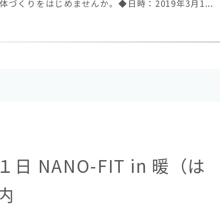
づくりをはじめませんか。◆日時：2019年3月1...
 NANO-FIT in 暖（は
内