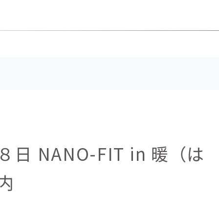
 NANO-FIT in 暖（は
内