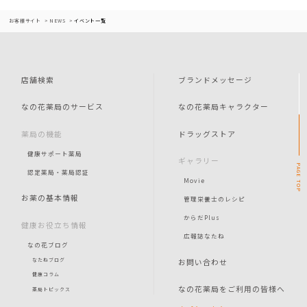
お客様サイト
NEWS
イベント一覧
店舗検索
ブランドメッセージ
なの花薬局のサービス
なの花薬局キャラクター
薬局の機能
ドラッグストア
健康サポート薬局
ギャラリー
PAGE
認定薬局・薬局認証
Movie
TOP
お薬の基本情報
管理栄養士のレシピ
からだPlus
健康お役立ち情報
広報誌なたね
なの花ブログ
お問い合わせ
なたねブログ
健康コラム
なの花薬局をご利用の皆様へ
薬局トピックス