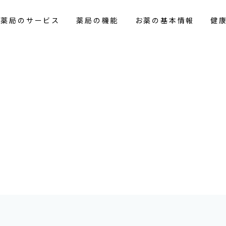
花薬局のサービス
薬局の機能
お薬の基本情報
健
報