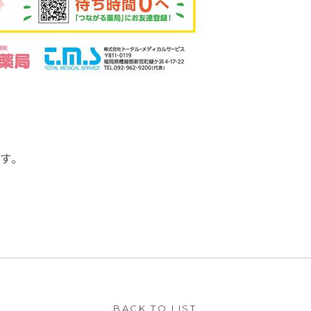
す。
BACK TO LIST