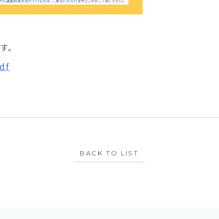
す。
df
BACK TO LIST