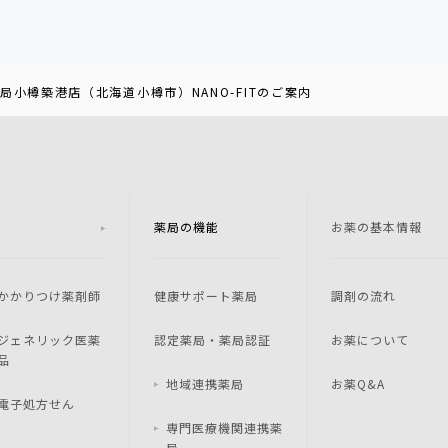
局小樽築港店（北海道小樽市）NANO-FITのご案内
薬局の機能
お薬の基本情報
かかりつけ薬剤師
健康サポート薬局
調剤の流れ
ジェネリック医薬
認定薬局・薬局認証
お薬について
品
地域連携薬局
お薬Q&A
電子処方せん
専門医療機関連携薬
局