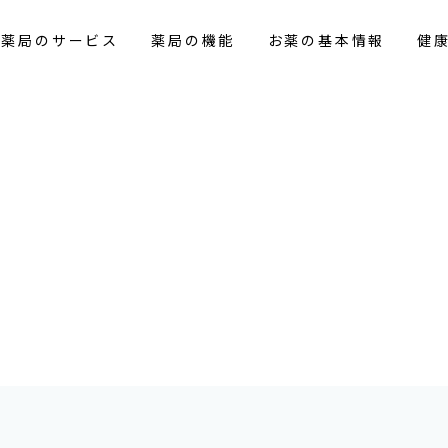
花薬局のサービス
薬局の機能
お薬の基本情報
健
報