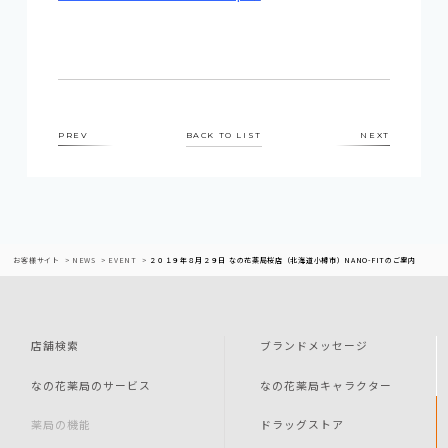
PREV
BACK TO LIST
NEXT
お客様サイト
NEWS
EVENT
２０１９年８月２９日 なの花薬局桜店（北海道小樽市）NANO-FITのご案内
店舗検索
ブランドメッセージ
なの花薬局のサービス
なの花薬局キャラクター
薬局の機能
ドラッグストア