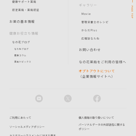
健康サポート薬局
ギャラリー
PAGE
認定薬局・薬局認証
Movie
TOP
お薬の基本情報
管理栄養士のレシピ
からだPlus
健康お役立ち情報
広報誌なたね
なの花ブログ
お問い合わせ
なたねブログ
健康コラム
なの花薬局をご利用の皆様へ
薬局トピックス
オプトアウトについて
（企業情報サイトへ）
ご利用にあたって
個人情報の取り扱いについて
パーソナルデータの外部送信に関する
ソーシャルメディアポリシー
ポリシー
カスタマーハラスメントに対する基本