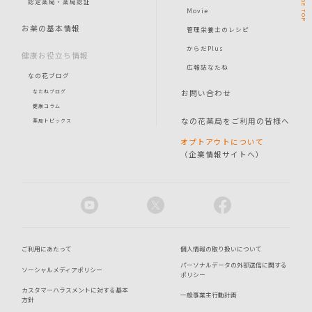
PAGE
認定薬局・薬局認証
Movie
TOP
お薬の基本情報
管理栄養士のレシピ
からだPlus
健康お役立ち情報
広報誌なたね
なの花ブログ
お問い合わせ
なたねブログ
健康コラム
なの花薬局をご利用の皆様へ
薬局トピックス
オプトアウトについて
（企業情報サイトへ）
ご利用にあたって
個人情報の取り扱いについて
パーソナルデータの外部送信に関する
ソーシャルメディアポリシー
ポリシー
カスタマーハラスメントに対する基本
一般事業主行動計画
方針