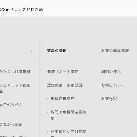
なの花ドラッグいわき店
薬局の機能
お薬の基本情報
かかりつけ薬剤師
健康サポート薬局
調剤の流れ
ジェネリック医薬
認定薬局・薬局認証
お薬について
品
地域連携薬局
お薬Q&A
電子処方せん
専門医療機関連携薬
局
つながる薬局
在宅緩和ケア対応薬