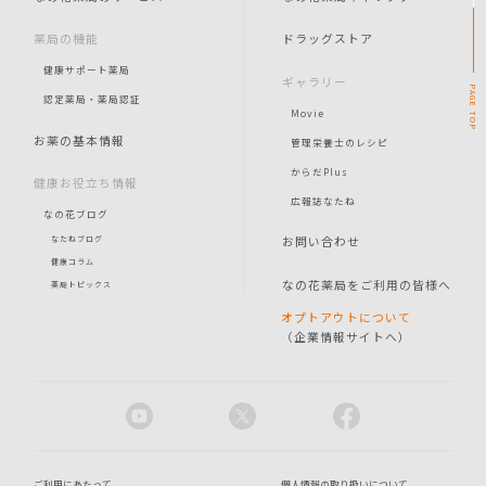
薬局の機能
ドラッグストア
健康サポート薬局
ギャラリー
PAGE
認定薬局・薬局認証
Movie
TOP
お薬の基本情報
管理栄養士のレシピ
からだPlus
健康お役立ち情報
広報誌なたね
なの花ブログ
お問い合わせ
なたねブログ
健康コラム
なの花薬局をご利用の皆様へ
薬局トピックス
オプトアウトについて
（企業情報サイトへ）
ご利用にあたって
個人情報の取り扱いについて