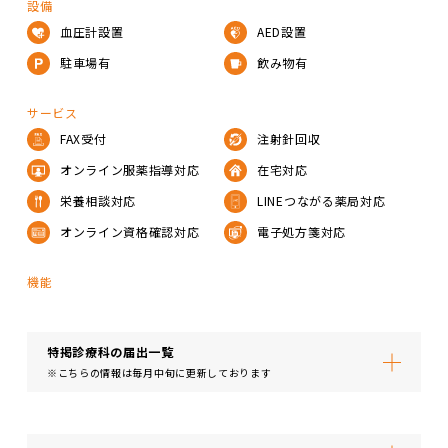
設備
血圧計設置
AED設置
駐車場有
飲み物有
サービス
FAX受付
注射針回収
オンライン服薬指導対応
在宅対応
栄養相談対応
LINEつながる薬局対応
オンライン資格確認対応
電子処方箋対応
機能
特掲診療科の届出⼀覧
※こちらの情報は毎月中旬に更新しております