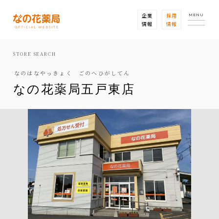
企業
採用
MENU
情報
情報
STORE SEARCH
なのはなやっきょく ごのへひがしてん
なの花薬局五戸東店