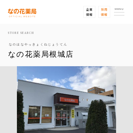
企業
採用
MENU
情報
情報
STORE SEARCH
なのはなやっきょくねじょうてん
なの花薬局根城店