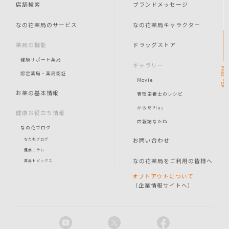
店舗検索
ブランドメッセージ
なの花薬局のサービス
なの花薬局キャラクター
薬局の機能
ドラッグストア
健康サポート薬局
ギャラリー
PAGE
認定薬局・薬局認証
Movie
TOP
お薬の基本情報
管理栄養士のレシピ
からだPlus
健康お役立ち情報
広報誌なたね
なの花ブログ
お問い合わせ
なたねブログ
健康コラム
なの花薬局をご利用の皆様へ
薬局トピックス
オプトアウトについて
（企業情報サイトへ）