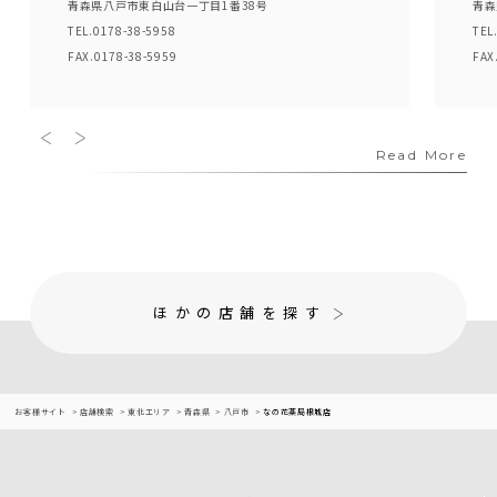
青森県八戸市東白山台一丁目1番38号
青森
TEL.0178-38-5958
TEL
FAX.0178-38-5959
FAX
Read More
ほかの店舗を探す
お客様サイト
店舗検索
東北エリア
青森県
八戸市
なの花薬局根城店