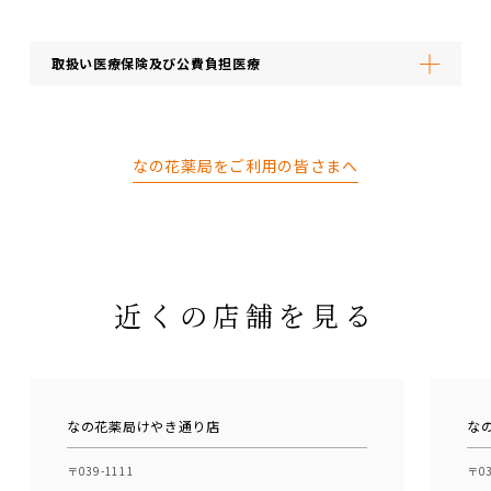
取扱い医療保険及び公費負担医療
なの花薬局をご利用の皆さまへ
近くの店舗を見る
なの花薬局けやき通り店
な
〒039-1111
〒03