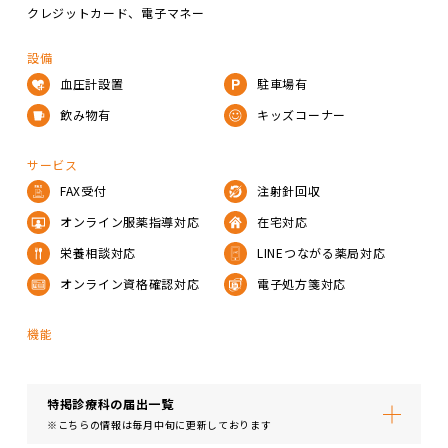
クレジットカード
電子マネー
設備
血圧計設置
駐車場有
飲み物有
キッズコーナー
サービス
FAX受付
注射針回収
オンライン服薬指導対応
在宅対応
栄養相談対応
LINEつながる薬局対応
オンライン資格確認対応
電子処方箋対応
機能
特掲診療科の届出⼀覧
※こちらの情報は毎月中旬に更新しております