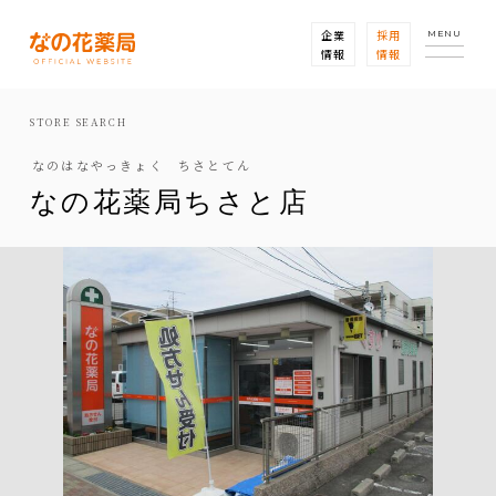
企業
採用
MENU
情報
情報
STORE SEARCH
なのはなやっきょく ちさとてん
なの花薬局ちさと店