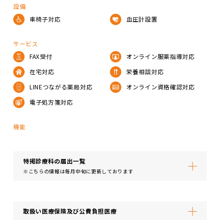
設備
車椅子対応
血圧計設置
サービス
FAX受付
オンライン服薬指導対応
在宅対応
栄養相談対応
LINEつながる薬局対応
オンライン資格確認対応
電子処方箋対応
機能
特掲診療科の届出⼀覧
※こちらの情報は毎月中旬に更新しております
取扱い医療保険及び公費負担医療