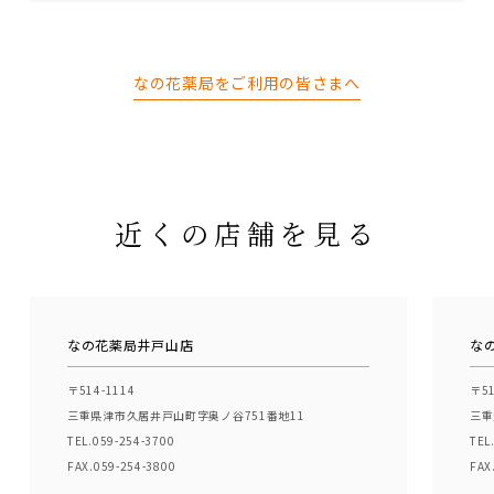
なの花薬局をご利用の皆さまへ
近くの店舗を見る
なの花薬局井戸山店
な
〒514-1114
〒51
三重県津市久居井戸山町字奥ノ谷751番地11
三重
TEL.059-254-3700
TEL
FAX.059-254-3800
FAX