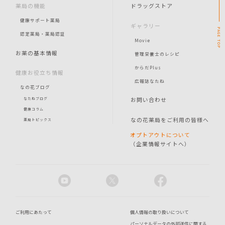
薬局の機能
ドラッグストア
健康サポート薬局
ギャラリー
PAGE
認定薬局・薬局認証
Movie
TOP
お薬の基本情報
管理栄養士のレシピ
からだPlus
健康お役立ち情報
広報誌なたね
なの花ブログ
お問い合わせ
なたねブログ
健康コラム
なの花薬局をご利用の皆様へ
薬局トピックス
オプトアウトについて
（企業情報サイトへ）
ご利用にあたって
個人情報の取り扱いについて
パーソナルデータの外部送信に関する