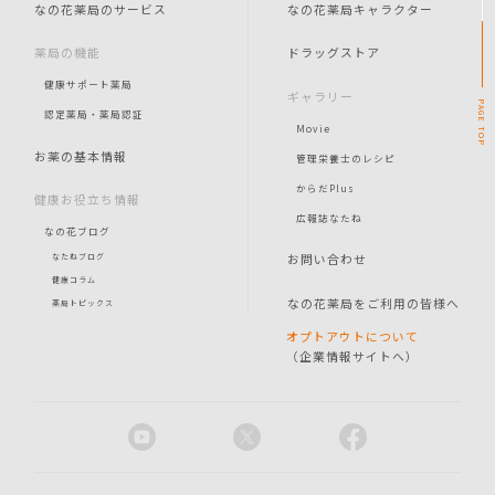
なの花薬局のサービス
なの花薬局キャラクター
薬局の機能
ドラッグストア
健康サポート薬局
ギャラリー
PAGE
認定薬局・薬局認証
Movie
TOP
お薬の基本情報
管理栄養士のレシピ
からだPlus
健康お役立ち情報
広報誌なたね
なの花ブログ
お問い合わせ
なたねブログ
健康コラム
なの花薬局をご利用の皆様へ
薬局トピックス
オプトアウトについて
（企業情報サイトへ）