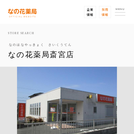
企業
採用
MENU
情報
情報
STORE SEARCH
なのはなやっきょく さいくうてん
なの花薬局斎宮店