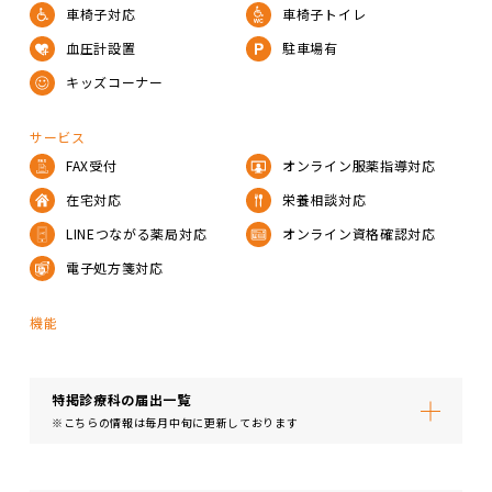
車椅子対応
車椅子トイレ
血圧計設置
駐車場有
キッズコーナー
サービス
FAX受付
オンライン服薬指導対応
在宅対応
栄養相談対応
LINEつながる薬局対応
オンライン資格確認対応
電子処方箋対応
機能
特掲診療科の届出⼀覧
※こちらの情報は毎月中旬に更新しております