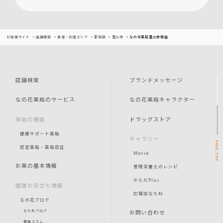
お客様サイト
店舗検索
東海・北陸エリア
愛知県
豊川市
なの花薬局豊川赤坂店
店舗検索
ブランドメッセージ
なの花薬局のサービス
なの花薬局キャラクター
薬局の機能
ドラッグストア
健康サポート薬局
ギャラリー
PAGE
認定薬局・薬局認証
Movie
TOP
お薬の基本情報
管理栄養士のレシピ
からだPlus
健康お役立ち情報
広報誌なたね
なの花ブログ
お問い合わせ
なたねブログ
健康コラム