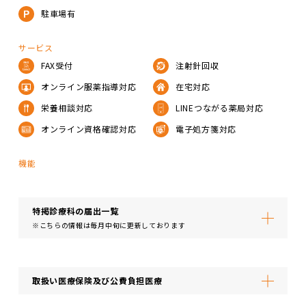
駐車場有
サービス
FAX受付
注射針回収
オンライン服薬指導対応
在宅対応
栄養相談対応
LINEつながる薬局対応
オンライン資格確認対応
電子処方箋対応
機能
特掲診療科の届出⼀覧
※こちらの情報は毎月中旬に更新しております
取扱い医療保険及び公費負担医療