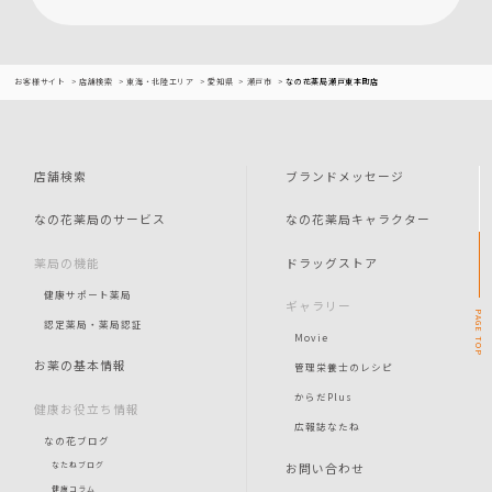
お客様サイト
店舗検索
東海・北陸エリア
愛知県
瀬戸市
なの花薬局瀬戸東本町店
店舗検索
ブランドメッセージ
なの花薬局のサービス
なの花薬局キャラクター
薬局の機能
ドラッグストア
健康サポート薬局
ギャラリー
PAGE
認定薬局・薬局認証
Movie
TOP
お薬の基本情報
管理栄養士のレシピ
からだPlus
健康お役立ち情報
広報誌なたね
なの花ブログ
お問い合わせ
なたねブログ
健康コラム