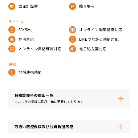
血圧計設置
駐車場有
サービス
FAX受付
オンライン服薬指導対応
在宅対応
LINEつながる薬局対応
オンライン資格確認対応
電子処方箋対応
機能
地域連携薬局
特掲診療科の届出⼀覧
※こちらの情報は毎月中旬に更新しております
取扱い医療保険及び公費負担医療