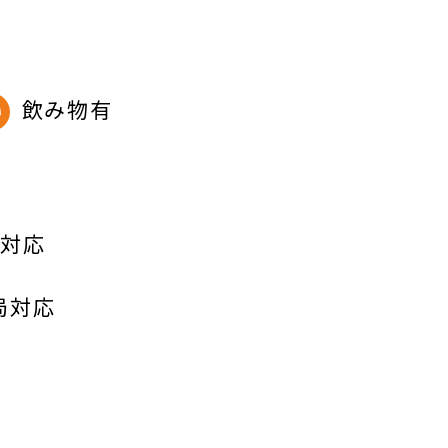
飲み物有
導対応
局対応