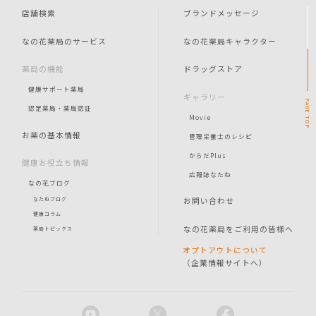
店舗検索
ブランドメッセージ
なの花薬局のサービス
なの花薬局キャラクター
薬局の機能
ドラッグストア
健康サポート薬局
ギャラリー
PAGE
認定薬局・薬局認証
Movie
TOP
お薬の基本情報
管理栄養士のレシピ
からだPlus
健康お役立ち情報
広報誌なたね
なの花ブログ
お問い合わせ
なたねブログ
健康コラム
なの花薬局をご利用の皆様へ
薬局トピックス
オプトアウトについて
（企業情報サイトへ）