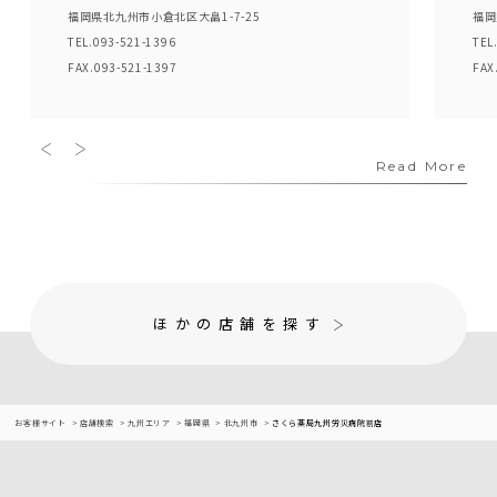
福岡県北九州市小倉北区大畠1-7-25
福岡
TEL.093-521-1396
TEL
FAX.093-521-1397
FAX
Read More
ほかの店舗を探す
お客様サイト
店舗検索
九州エリア
福岡県
北九州市
さくら薬局九州労災病院前店