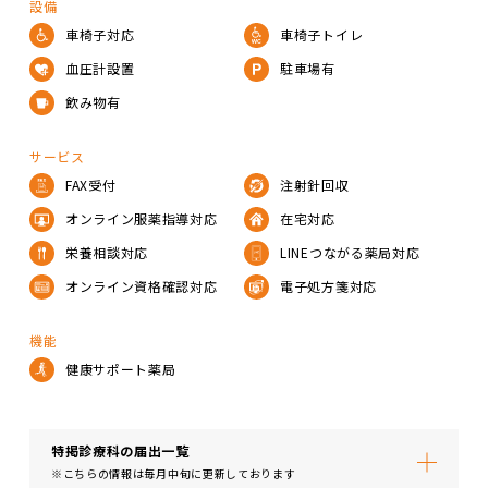
設備
車椅子対応
車椅子トイレ
血圧計設置
駐車場有
飲み物有
サービス
FAX受付
注射針回収
オンライン服薬指導対応
在宅対応
栄養相談対応
LINEつながる薬局対応
オンライン資格確認対応
電子処方箋対応
機能
健康サポート薬局
特掲診療科の届出⼀覧
※こちらの情報は毎月中旬に更新しております