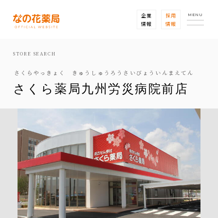
企業
採用
MENU
情報
情報
STORE SEARCH
さくらやっきょく きゅうしゅうろうさいびょういんまえてん
さくら薬局九州労災病院前店