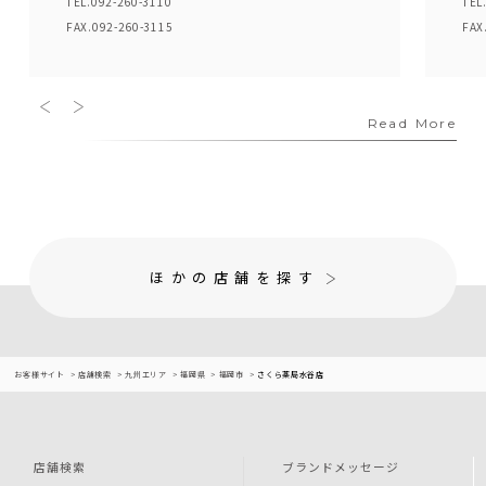
TEL.092-260-3110
TEL
FAX.092-260-3115
FAX
Read More
ほかの店舗を探す
お客様サイト
店舗検索
九州エリア
福岡県
福岡市
さくら薬局水谷店
店舗検索
ブランドメッセージ