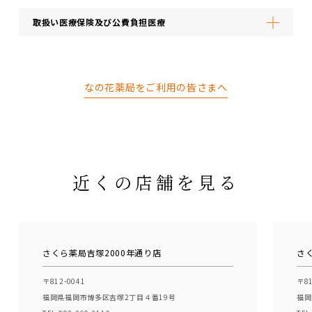
取扱い医療保険及び公費負担医療
なの花薬局をご利用の皆さまへ
近くの店舗を見る
さくら薬局吉塚2000年通り店
さ
〒812-0041
〒81
福岡県福岡市博多区吉塚2丁目４番19号
福岡