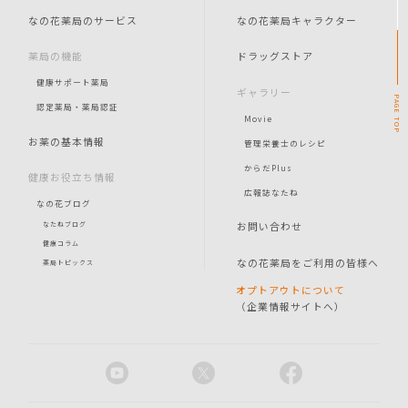
なの花薬局のサービス
なの花薬局キャラクター
薬局の機能
ドラッグストア
健康サポート薬局
ギャラリー
PAGE
認定薬局・薬局認証
Movie
TOP
お薬の基本情報
管理栄養士のレシピ
からだPlus
健康お役立ち情報
広報誌なたね
なの花ブログ
お問い合わせ
なたねブログ
健康コラム
なの花薬局をご利用の皆様へ
薬局トピックス
オプトアウトについて
（企業情報サイトへ）