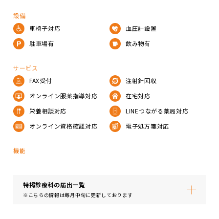
設備
車椅子対応
血圧計設置
駐車場有
飲み物有
サービス
FAX受付
注射針回収
オンライン服薬指導対応
在宅対応
栄養相談対応
LINEつながる薬局対応
オンライン資格確認対応
電子処方箋対応
機能
特掲診療科の届出⼀覧
※こちらの情報は毎月中旬に更新しております