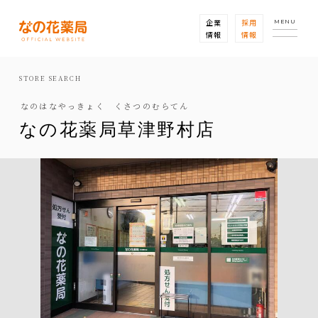
企業
採用
MENU
情報
情報
STORE SEARCH
なのはなやっきょく くさつのむらてん
なの花薬局草津野村店