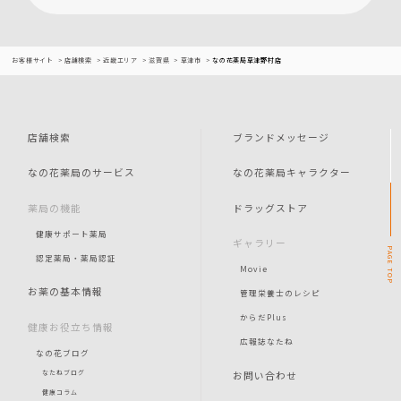
お客様サイト
店舗検索
近畿エリア
滋賀県
草津市
なの花薬局草津野村店
店舗検索
ブランドメッセージ
なの花薬局のサービス
なの花薬局キャラクター
薬局の機能
ドラッグストア
健康サポート薬局
ギャラリー
PAGE
認定薬局・薬局認証
Movie
TOP
お薬の基本情報
管理栄養士のレシピ
からだPlus
健康お役立ち情報
広報誌なたね
なの花ブログ
お問い合わせ
なたねブログ
健康コラム