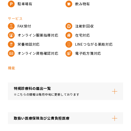
駐車場有
飲み物有
サービス
FAX受付
注射針回収
オンライン服薬指導対応
在宅対応
栄養相談対応
LINEつながる薬局対応
オンライン資格確認対応
電子処方箋対応
機能
特掲診療科の届出⼀覧
※こちらの情報は毎月中旬に更新しております
取扱い医療保険及び公費負担医療