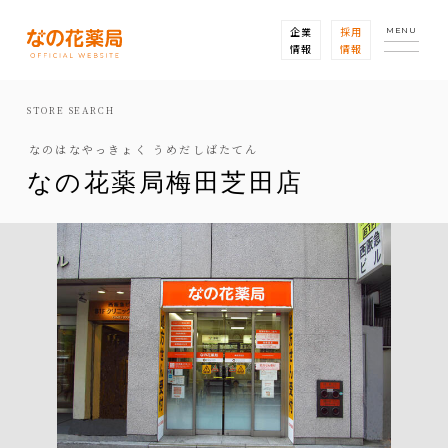
企業
採用
MENU
情報
情報
STORE SEARCH
なのはなやっきょく うめだしばたてん
なの花薬局梅田芝田店