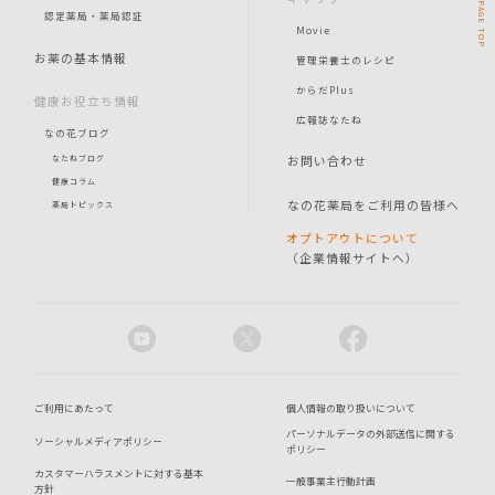
PAGE
認定薬局・薬局認証
Movie
TOP
お薬の基本情報
管理栄養士のレシピ
からだPlus
健康お役立ち情報
広報誌なたね
なの花ブログ
お問い合わせ
なたねブログ
健康コラム
なの花薬局をご利用の皆様へ
薬局トピックス
オプトアウトについて
（企業情報サイトへ）
ご利用にあたって
個人情報の取り扱いについて
パーソナルデータの外部送信に関する
ソーシャルメディアポリシー
ポリシー
カスタマーハラスメントに対する基本
一般事業主行動計画
方針