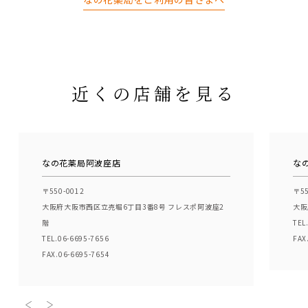
近くの店舗を見る
なの花薬局阿波座店
な
〒550-0012
〒55
大阪府大阪市西区立売堀6丁目3番8号 フレスポ阿波座2
大阪
階
TEL
TEL.06-6695-7656
FAX
FAX.06-6695-7654