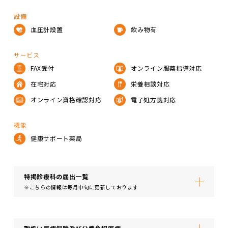
設備
血圧計設置
飲み物有
サービス
FAX受付
オンライン服薬指導対応
在宅対応
栄養相談対応
オンライン資格確認対応
電子処方箋対応
機能
健康サポート薬局
特掲診療科の届出⼀覧
※こちらの情報は毎月中旬に更新しております