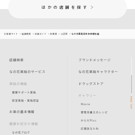
ほかの店舗を探す
お客様サイト
店舗検索
近畿エリア
兵庫県
川辺郡
なの花薬局日生中央駅前店
店舗検索
ブランドメッセージ
なの花薬局のサービス
なの花薬局キャラクター
薬局の機能
ドラッグストア
健康サポート薬局
ギャラリー
PAGE
認定薬局・薬局認証
Movie
TOP
お薬の基本情報
管理栄養士のレシピ
からだPlus
健康お役立ち情報
広報誌なたね
なの花ブログ