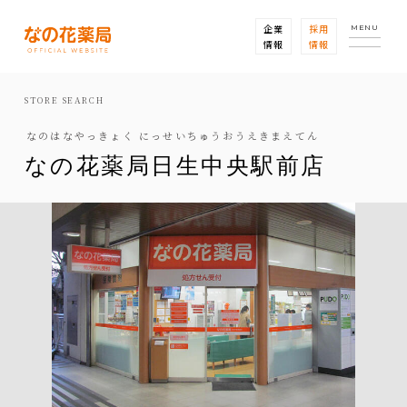
企業
採用
MENU
情報
情報
STORE SEARCH
なのはなやっきょく にっせいちゅうおうえきまえてん
なの花薬局日生中央駅前店