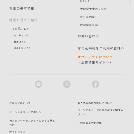
Movie
TOP
お薬の基本情報
管理栄養士のレシピ
からだPlus
健康お役立ち情報
広報誌なたね
なの花ブログ
お問い合わせ
なたねブログ
健康コラム
なの花薬局をご利用の皆様へ
薬局トピックス
オプトアウトについて
（企業情報サイトへ）
ご利用にあたって
個人情報の取り扱いについて
パーソナルデータの外部送信に関する
ソーシャルメディアポリシー
ポリシー
カスタマーハラスメントに対する基本
一般事業主行動計画
方針
サイトマップ