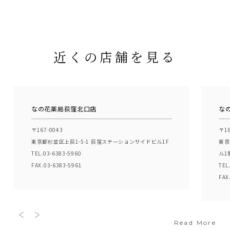
近くの店舗を見る
なの花薬局荻窪北口店
な
〒167-0043
〒16
東京都杉並区上荻1-5-1 荻窪ステーションサイドビル1F
東京
TEL.03-6383-5960
ル1
FAX.03-6383-5961
TEL
FAX
Read More