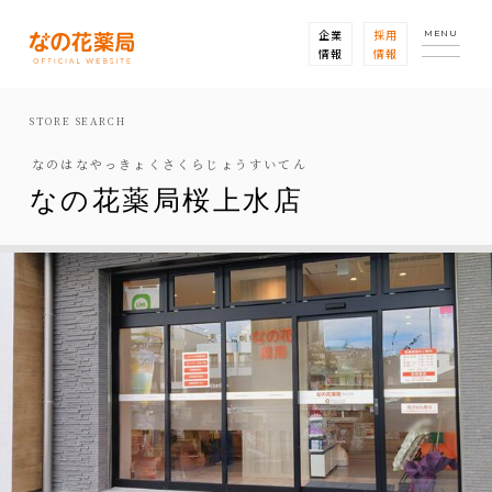
企業
採用
MENU
情報
情報
STORE SEARCH
なのはなやっきょくさくらじょうすいてん
なの花薬局桜上水店