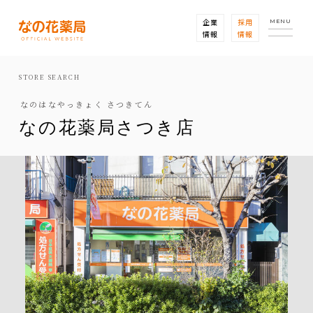
企業
採用
MENU
情報
情報
STORE SEARCH
なのはなやっきょく さつきてん
なの花薬局さつき店