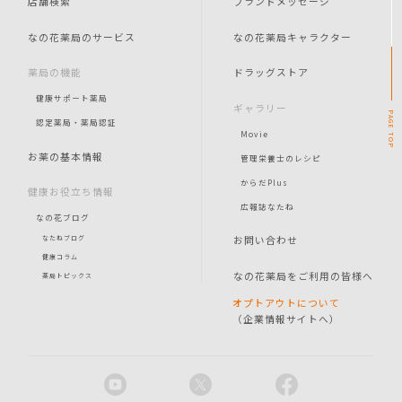
店舗検索
ブランドメッセージ
なの花薬局のサービス
なの花薬局キャラクター
薬局の機能
ドラッグストア
健康サポート薬局
ギャラリー
PAGE
認定薬局・薬局認証
Movie
TOP
お薬の基本情報
管理栄養士のレシピ
からだPlus
健康お役立ち情報
広報誌なたね
なの花ブログ
お問い合わせ
なたねブログ
健康コラム
なの花薬局をご利用の皆様へ
薬局トピックス
オプトアウトについて
（企業情報サイトへ）