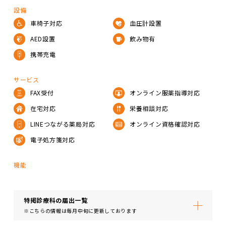
設備
車椅子対応
血圧計設置
AED設置
飲み物有
携帯充電
サービス
FAX受付
オンライン服薬指導対応
在宅対応
栄養相談対応
LINEつながる薬局対応
オンライン資格確認対応
電子処方箋対応
機能
特掲診療科の届出⼀覧
※こちらの情報は毎月中旬に更新しております