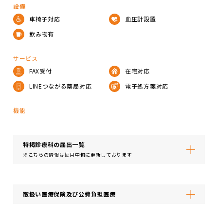
設備
車椅子対応
血圧計設置
飲み物有
サービス
FAX受付
在宅対応
LINEつながる薬局対応
電子処方箋対応
機能
特掲診療科の届出⼀覧
※こちらの情報は毎月中旬に更新しております
取扱い医療保険及び公費負担医療