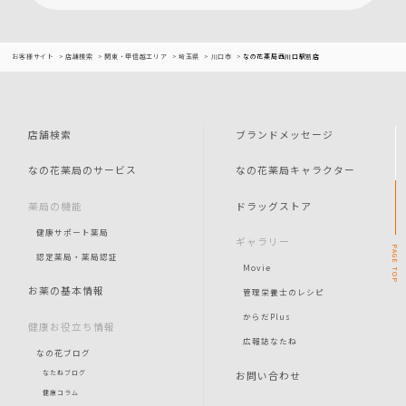
お客様サイト
店舗検索
関東・甲信越エリア
埼玉県
川口市
なの花薬局西川口駅前店
店舗検索
ブランドメッセージ
なの花薬局のサービス
なの花薬局キャラクター
薬局の機能
ドラッグストア
健康サポート薬局
ギャラリー
PAGE
認定薬局・薬局認証
Movie
TOP
お薬の基本情報
管理栄養士のレシピ
からだPlus
健康お役立ち情報
広報誌なたね
なの花ブログ
お問い合わせ
なたねブログ
健康コラム