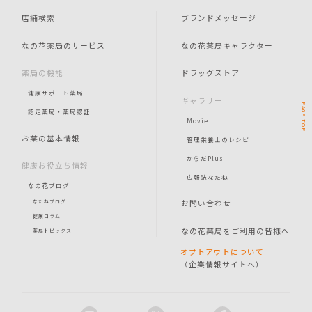
店舗検索
ブランドメッセージ
なの花薬局のサービス
なの花薬局キャラクター
薬局の機能
ドラッグストア
健康サポート薬局
ギャラリー
PAGE
認定薬局・薬局認証
Movie
TOP
お薬の基本情報
管理栄養士のレシピ
からだPlus
健康お役立ち情報
広報誌なたね
なの花ブログ
お問い合わせ
なたねブログ
健康コラム
なの花薬局をご利用の皆様へ
薬局トピックス
オプトアウトについて
（企業情報サイトへ）