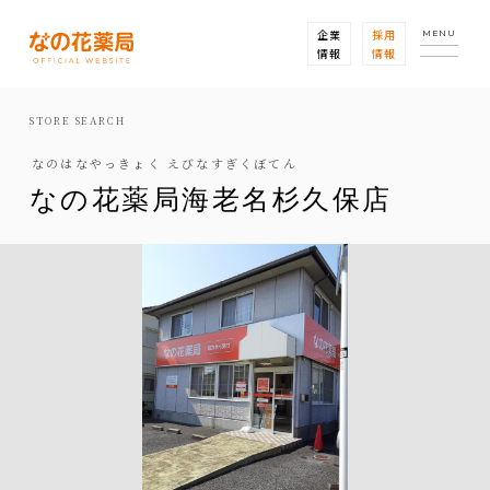
企業
採用
MENU
情報
情報
STORE SEARCH
なのはなやっきょく えびなすぎくぼてん
なの花薬局海老名杉久保店