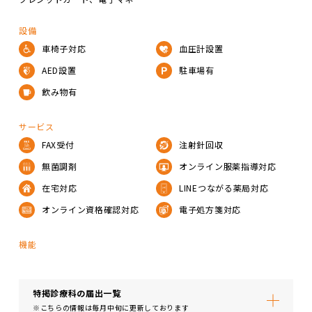
設備
車椅子対応
血圧計設置
AED設置
駐車場有
飲み物有
サービス
FAX受付
注射針回収
無菌調剤
オンライン服薬指導対応
在宅対応
LINEつながる薬局対応
オンライン資格確認対応
電子処方箋対応
機能
特掲診療科の届出⼀覧
※こちらの情報は毎月中旬に更新しております