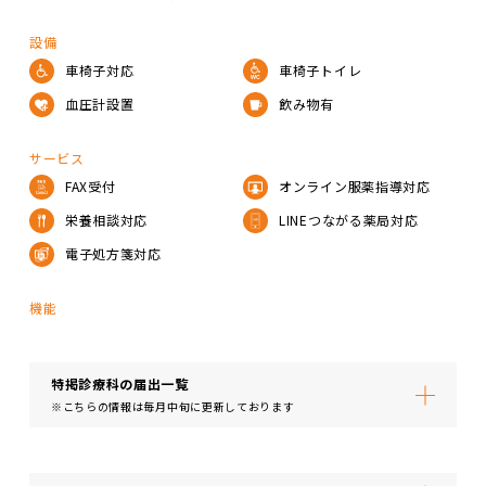
設備
車椅子対応
車椅子トイレ
血圧計設置
飲み物有
サービス
FAX受付
オンライン服薬指導対応
栄養相談対応
LINEつながる薬局対応
電子処方箋対応
機能
特掲診療科の届出⼀覧
※こちらの情報は毎月中旬に更新しております