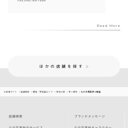
FAX.0467-86-7666
Read More
ほかの店舗を探す
お客様サイト
店舗検索
関東・甲信越エリア
神奈川県
茅ヶ崎市
なの花薬局茅ヶ崎店
店舗検索
ブランドメッセージ
なの花薬局のサービス
なの花薬局キャラクター