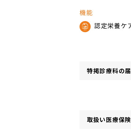
機能
認定栄養ケ
特掲診療科の
取扱い医療保