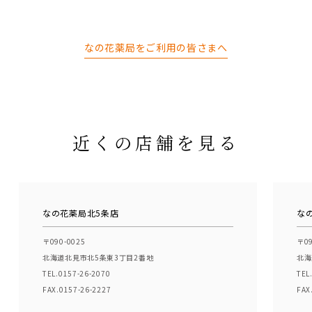
なの花薬局をご利用の皆さまへ
近くの店舗を見る
なの花薬局北5条店
な
〒090-0025
〒09
北海道北見市北5条東3丁目2番地
北海
TEL.0157-26-2070
TEL
FAX.0157-26-2227
FAX