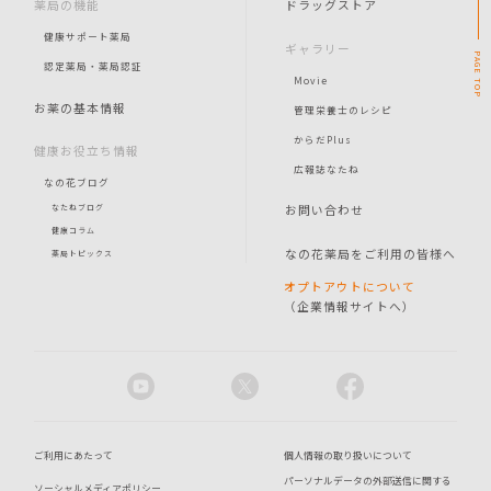
薬局の機能
ドラッグストア
健康サポート薬局
ギャラリー
PAGE
認定薬局・薬局認証
Movie
TOP
お薬の基本情報
管理栄養士のレシピ
からだPlus
健康お役立ち情報
広報誌なたね
なの花ブログ
お問い合わせ
なたねブログ
健康コラム
なの花薬局をご利用の皆様へ
薬局トピックス
オプトアウトについて
（企業情報サイトへ）
ご利用にあたって
個人情報の取り扱いについて
パーソナルデータの外部送信に関する
ソーシャルメディアポリシー