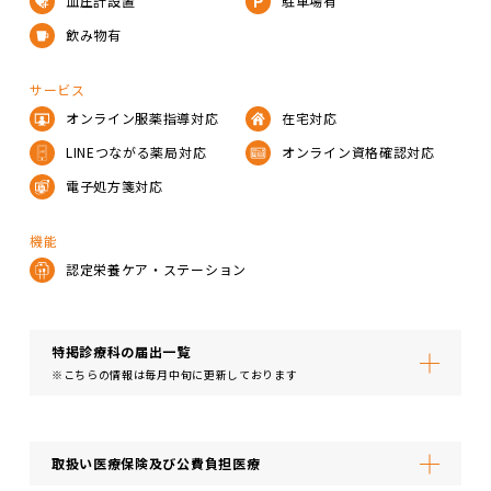
血圧計設置
駐車場有
飲み物有
サービス
オンライン服薬指導対応
在宅対応
LINEつながる薬局対応
オンライン資格確認対応
電子処方箋対応
機能
認定栄養ケア・ステーション
特掲診療科の届出⼀覧
※こちらの情報は毎月中旬に更新しております
取扱い医療保険及び公費負担医療