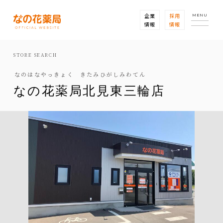
企業
採用
MENU
情報
情報
STORE SEARCH
なのはなやっきょく きたみひがしみわてん
なの花薬局北見東三輪店