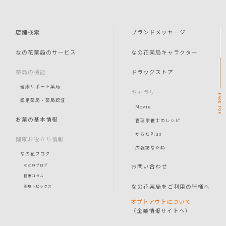
店舗検索
ブランドメッセージ
なの花薬局のサービス
なの花薬局キャラクター
薬局の機能
ドラッグストア
健康サポート薬局
ギャラリー
PAGE
認定薬局・薬局認証
Movie
TOP
お薬の基本情報
管理栄養士のレシピ
からだPlus
健康お役立ち情報
広報誌なたね
なの花ブログ
お問い合わせ
なたねブログ
健康コラム
なの花薬局をご利用の皆様へ
薬局トピックス
オプトアウトについて
（企業情報サイトへ）