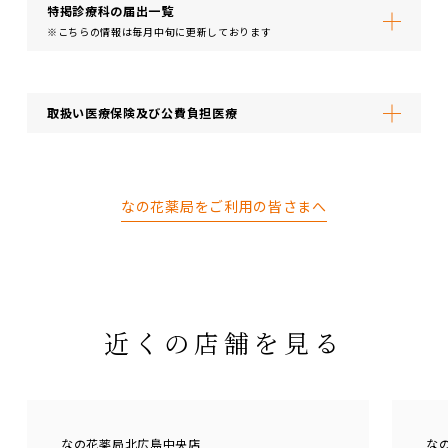
特掲診療科の届出⼀覧
※こちらの情報は毎月中旬に更新しております
取扱い医療保険及び公費負担医療
なの花薬局をご利用の皆さまへ
近くの店舗を見る
なの花薬局北広島中央店
な