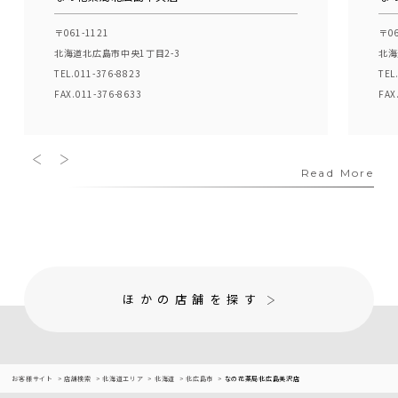
〒061-1121
〒06
北海道北広島市中央1丁目2-3
北海
TEL.011-376-8823
TEL
FAX.011-376-8633
FAX
Read More
ほかの店舗を探す
お客様サイト
店舗検索
北海道エリア
北海道
北広島市
なの花薬局北広島美沢店