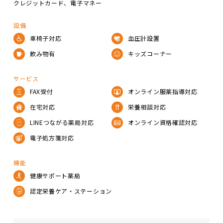
クレジットカード
電子マネー
設備
車椅子対応
血圧計設置
飲み物有
キッズコーナー
サービス
FAX受付
オンライン服薬指導対応
在宅対応
栄養相談対応
LINEつながる薬局対応
オンライン資格確認対応
電子処方箋対応
機能
健康サポート薬局
認定栄養ケア・ステーション