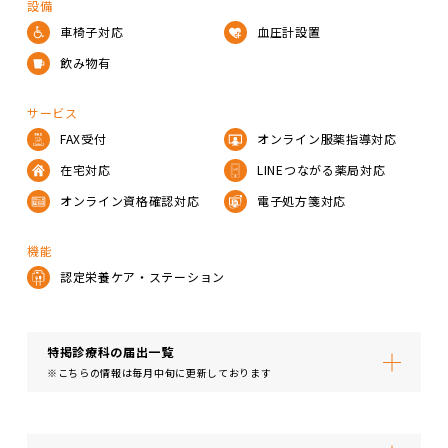
設備
車椅子対応
血圧計設置
飲み物有
サービス
FAX受付
オンライン服薬指導対応
在宅対応
LINEつながる薬局対応
オンライン資格確認対応
電子処方箋対応
機能
認定栄養ケア・ステーション
特掲診療科の届出⼀覧
※こちらの情報は毎月中旬に更新しております