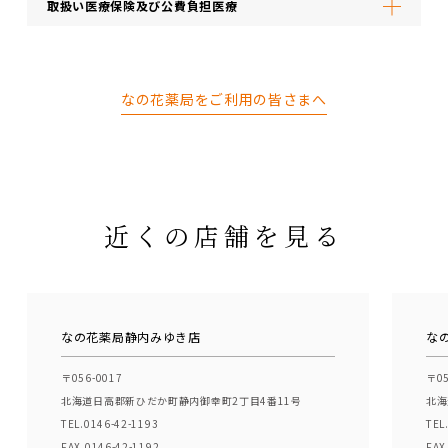
取扱い医療保険及び公費負担医療
なの花薬局をご利用の皆さまへ
近くの店舗を見る
なの花薬局静内みゆき店
な
〒056-0017
〒05
北海道日高郡新ひだか町静内御幸町2丁目4番11号
北海
TEL.0146-42-1193
TEL
FAX.0146-42-1192
FAX