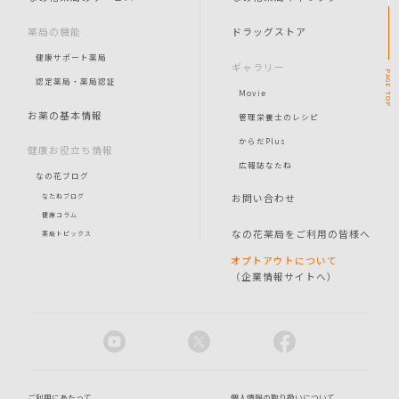
薬局の機能
ドラッグストア
健康サポート薬局
ギャラリー
PAGE
認定薬局・薬局認証
Movie
TOP
お薬の基本情報
管理栄養士のレシピ
からだPlus
健康お役立ち情報
広報誌なたね
なの花ブログ
お問い合わせ
なたねブログ
健康コラム
なの花薬局をご利用の皆様へ
薬局トピックス
オプトアウトについて
（企業情報サイトへ）
ご利用にあたって
個人情報の取り扱いについて