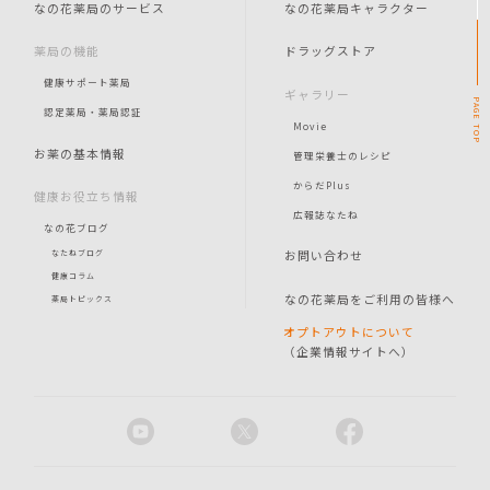
なの花薬局のサービス
なの花薬局キャラクター
薬局の機能
ドラッグストア
健康サポート薬局
ギャラリー
PAGE
認定薬局・薬局認証
Movie
TOP
お薬の基本情報
管理栄養士のレシピ
からだPlus
健康お役立ち情報
広報誌なたね
なの花ブログ
お問い合わせ
なたねブログ
健康コラム
なの花薬局をご利用の皆様へ
薬局トピックス
オプトアウトについて
（企業情報サイトへ）