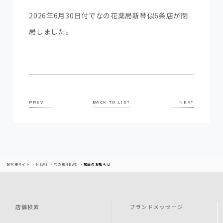
2026年6月30日付でなの花薬局新琴似6条店が閉
局しました。
PREV
BACK TO LIST
NEXT
お客様サイト
NEWS
なの花NEWS
閉局のお知らせ
店舗検索
ブランドメッセージ