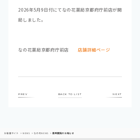
2026年5月9日付にて
なの花薬局京都府庁前店
が開
局しました。
なの花薬局京都府庁前店
店舗詳細ページ
PREV
BACK TO LIST
NEXT
お客様サイト
NEWS
なの花NEWS
新規開局のお知らせ