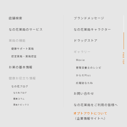
店舗検索
ブランドメッセージ
なの花薬局のサービス
なの花薬局キャラクター
薬局の機能
ドラッグストア
健康サポート薬局
ギャラリー
PAGE
認定薬局・薬局認証
Movie
TOP
お薬の基本情報
管理栄養士のレシピ
からだPlus
健康お役立ち情報
広報誌なたね
なの花ブログ
お問い合わせ
なたねブログ
健康コラム
なの花薬局をご利用の皆様へ
薬局トピックス
オプトアウトについて
（企業情報サイトへ）