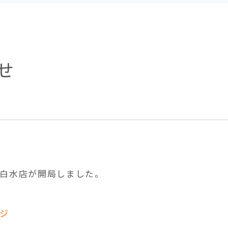
せ
白水店
が開局しました。
ジ