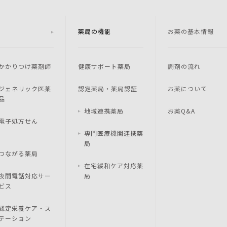
薬局の機能
お薬の基本情報
かかりつけ薬剤師
健康サポート薬局
調剤の流れ
ジェネリック医薬
認定薬局・薬局認証
お薬について
品
地域連携薬局
お薬Q&A
電子処方せん
専門医療機関連携薬
局
つながる薬局
在宅緩和ケア対応薬
夜間電話対応サー
局
ビス
認定栄養ケア・ス
テーション