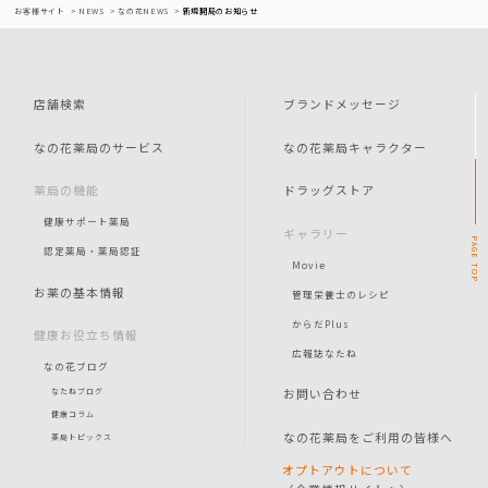
お客様サイト
NEWS
なの花NEWS
新規開局のお知らせ
店舗検索
ブランドメッセージ
なの花薬局のサービス
なの花薬局キャラクター
薬局の機能
ドラッグストア
健康サポート薬局
ギャラリー
PAGE
認定薬局・薬局認証
Movie
TOP
お薬の基本情報
管理栄養士のレシピ
からだPlus
健康お役立ち情報
広報誌なたね
なの花ブログ
お問い合わせ
なたねブログ
健康コラム
なの花薬局をご利用の皆様へ
薬局トピックス
オプトアウトについて