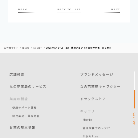
PREV
BACK TO LIST
NEXT
お客様サイト
NEWS
EVENT
2025年5月17日（土） 健康フェア（兵庫県神戸市）のご案内
店舗検索
ブランドメッセージ
なの花薬局のサービス
なの花薬局キャラクター
薬局の機能
ドラッグストア
健康サポート薬局
ギャラリー
PAGE
認定薬局・薬局認証
Movie
TOP
お薬の基本情報
管理栄養士のレシピ
からだPlus