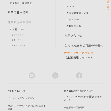
PAGE
認定薬局・薬局認証
Movie
TOP
お薬の基本情報
管理栄養士のレシピ
からだPlus
健康お役立ち情報
広報誌なたね
なの花ブログ
お問い合わせ
なたねブログ
健康コラム
なの花薬局をご利用の皆様へ
薬局トピックス
オプトアウトについて
（企業情報サイトへ）
ご利用にあたって
個人情報の取り扱いについて
パーソナルデータの外部送信に関する
ソーシャルメディアポリシー
ポリシー
カスタマーハラスメントに対する基本
一般事業主行動計画
方針