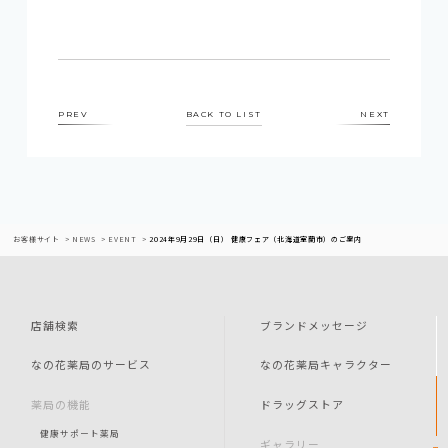
PREV
BACK TO LIST
NEXT
お客様サイト
NEWS
EVENT
2024年9月29日（日） 健康フェア（北海道室蘭市）のご案内
店舗検索
ブランドメッセージ
なの花薬局のサービス
なの花薬局キャラクター
薬局の機能
ドラッグストア
健康サポート薬局
ギャラリー