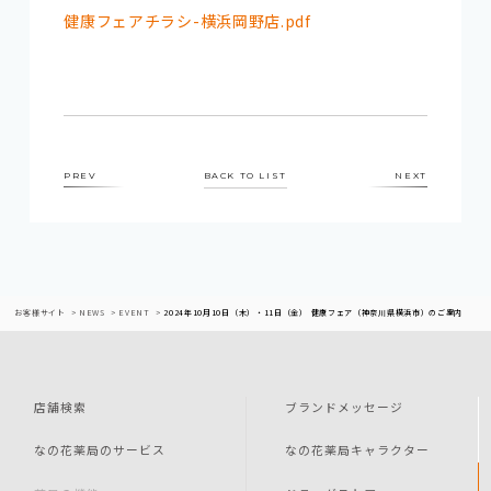
健康フェアチラシ-横浜岡野店.pdf
PREV
BACK TO LIST
NEXT
お客様サイト
NEWS
EVENT
2024年10月10日（木）・11日（金） 健康フェア（神奈川県横浜市）のご案内
店舗検索
ブランドメッセージ
なの花薬局のサービス
なの花薬局キャラクター