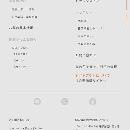
薬局の機能
ドラッグストア
健康サポート薬局
ギャラリー
PAGE
認定薬局・薬局認証
Movie
TOP
お薬の基本情報
管理栄養士のレシピ
からだPlus
健康お役立ち情報
広報誌なたね
なの花ブログ
お問い合わせ
なたねブログ
健康コラム
なの花薬局をご利用の皆様へ
薬局トピックス
オプトアウトについて
（企業情報サイトへ）
ご利用にあたって
個人情報の取り扱いについて
パーソナルデータの外部送信に関する
ソーシャルメディアポリシー