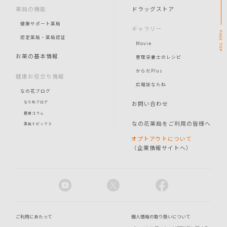
薬局の機能
ドラッグストア
健康サポート薬局
ギャラリー
PAGE
認定薬局・薬局認証
Movie
TOP
お薬の基本情報
管理栄養士のレシピ
からだPlus
健康お役立ち情報
広報誌なたね
なの花ブログ
お問い合わせ
なたねブログ
健康コラム
なの花薬局をご利用の皆様へ
薬局トピックス
オプトアウトについて
（企業情報サイトへ）
ご利用にあたって
個人情報の取り扱いについて