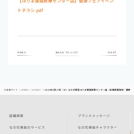
【はりま姫路医療センター店】健康フェアイベン
トチラシ.pdf
PREV
BACK TO LIST
NEXT
お客様サイト
NEWS
EVENT
2022年8月27日（土）なの花薬局はりま姫路医療センター店（兵庫県姫路市）健康フ
店舗検索
ブランドメッセージ
なの花薬局のサービス
なの花薬局キャラクター