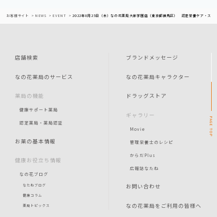
お客様サイト
NEWS
EVENT
2022年8月25日（木）なの花薬局大泉学園店（東京都練馬区） 認定栄養ケア・ステ
店舗検索
ブランドメッセージ
なの花薬局のサービス
なの花薬局キャラクター
薬局の機能
ドラッグストア
健康サポート薬局
ギャラリー
PAGE
認定薬局・薬局認証
Movie
TOP
お薬の基本情報
管理栄養士のレシピ
からだPlus
健康お役立ち情報
広報誌なたね
なの花ブログ
お問い合わせ
なたねブログ
健康コラム
なの花薬局をご利用の皆様へ
薬局トピックス