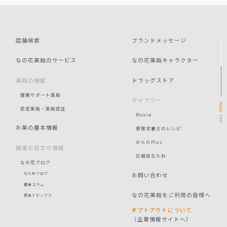
店舗検索
ブランドメッセージ
なの花薬局のサービス
なの花薬局キャラクター
薬局の機能
ドラッグストア
健康サポート薬局
ギャラリー
PAGE
認定薬局・薬局認証
Movie
TOP
お薬の基本情報
管理栄養士のレシピ
からだPlus
健康お役立ち情報
広報誌なたね
なの花ブログ
お問い合わせ
なたねブログ
健康コラム
なの花薬局をご利用の皆様へ
薬局トピックス
オプトアウトについて
（企業情報サイトへ）