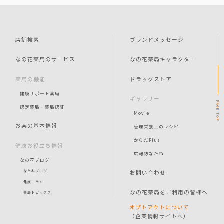
店舗検索
ブランドメッセージ
なの花薬局のサービス
なの花薬局キャラクター
薬局の機能
ドラッグストア
健康サポート薬局
ギャラリー
PAGE
認定薬局・薬局認証
Movie
TOP
お薬の基本情報
管理栄養士のレシピ
からだPlus
健康お役立ち情報
広報誌なたね
なの花ブログ
お問い合わせ
なたねブログ
健康コラム
なの花薬局をご利用の皆様へ
薬局トピックス
オプトアウトについて
（企業情報サイトへ）