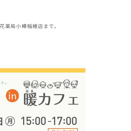
花薬局小樽稲穂店まで。