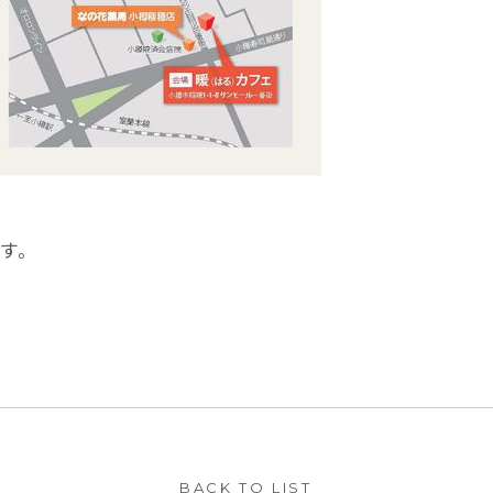
す。
BACK TO LIST