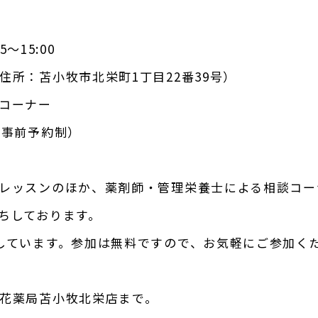
45
～
15:00
住所：苫小牧市北栄町
1
丁目
22
番
39
号）
コーナー
て事前予約制）
レッスンのほか、薬剤師・管理栄養士による相談コー
ちしております。
しています。参加は無料ですので、お気軽にご参加く
花薬局苫小牧北栄店まで。