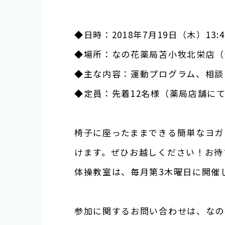
◆日時：
2018
年
7
月
19
日（木）
13:
◆場所：なの花薬局苫小牧北栄店（
◆主な内容：運動プログラム、相談
◆定員：先着
12
名様（薬局店舗に
椅子に座ったままできる簡単なヨガ
けます。ぜひお越しください！お待
体操教室は、毎月第
3
木曜日に開催
参加に関するお問い合わせは、なの