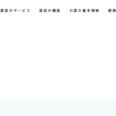
花薬局のサービス
薬局の機能
お薬の基本情報
健
報